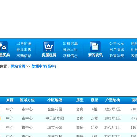
出售房源
出租房源
公告公示
购
推荐出售
推荐出租
房产资讯
租
屋买卖
房屋租赁
新闻资讯
求购信息
求租信息
政策法规
装
位置：
网站首页
>>
姜堰中学(高中)
来源
区域方位
小区地段
房型
楼层
户型结构
面
中介
市中心
金鑫花园
套房
4楼
3室2厅2卫
21
中介
市中心
中天清华园
套房
27楼
1室1厅1卫
47
中介
市中心
城市公馆
套房
14楼
3室2厅1卫
11
中介
市中心
老庄新村
套房
3楼
3室2厅2卫
12