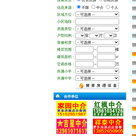
搜索类型：
出售房源
出租房源
信息来源：
不限
中介
个人
区域方位：
小区地段：
房屋类型：
户型结构：
室
厅
卫
装修程度：
楼层范围：
～
楼
建筑面积：
～
㎡
交易价格：
～
万
所属小学：
所属中学：
合作单位