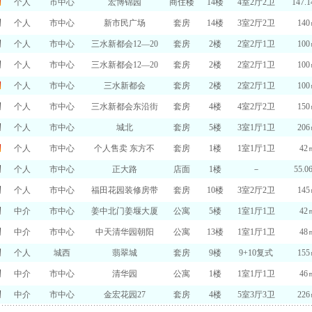
个人
市中心
宏博锦园
商住楼
14楼
4室2厅2卫
147.
个人
市中心
新市民广场
套房
14楼
3室2厅2卫
14
个人
市中心
三水新都会12—20
套房
2楼
2室2厅1卫
10
个人
市中心
三水新都会12—20
套房
2楼
2室2厅1卫
10
个人
市中心
三水新都会
套房
2楼
2室2厅1卫
10
个人
市中心
三水新都会东沿街
套房
4楼
4室2厅2卫
15
个人
市中心
城北
套房
5楼
3室1厅1卫
20
个人
市中心
个人售卖 东方不
套房
1楼
1室1厅1卫
42
个人
市中心
正大路
店面
1楼
－
55.0
个人
市中心
福田花园装修房带
套房
10楼
3室2厅2卫
14
中介
市中心
姜中北门姜堰大厦
公寓
5楼
1室1厅1卫
42
中介
市中心
中天清华园朝阳
公寓
13楼
1室1厅1卫
48
个人
城西
翡翠城
套房
9楼
9+10复式
15
中介
市中心
清华园
公寓
1楼
1室1厅1卫
46
中介
市中心
金宏花园27
套房
4楼
5室3厅3卫
22