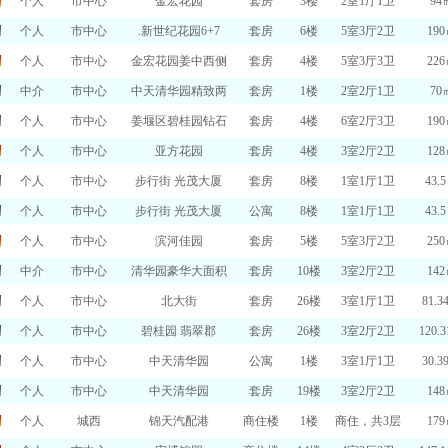
个人
市中心
金宏花园
套房
3楼
2室1厅1卫
94
个人
市中心
.新世纪花园6+7
套房
6楼
5室3厅2卫
19
个人
市中心
金宏花园姜中西侧
套房
4楼
5室3厅3卫
22
中介
市中心
中天清华园精致两
套房
1楼
2室2厅1卫
70
个人
市中心
姜堰区碧桂园钻石
套房
4楼
6室2厅3卫
19
个人
市中心
亚方花园
套房
4楼
3室2厅2卫
12
个人
市中心
步行街 光茂大厦
套房
8楼
1室1厅1卫
43.
个人
市中心
步行街 光茂大厦
公寓
8楼
1室1厅1卫
43.
个人
市中心
滨河佳园
套房
5楼
5室3厅2卫
25
中介
市中心
清华园豪华大面积
套房
10楼
3室2厅2卫
14
个人
市中心
北大街
套房
26楼
3室1厅1卫
81.3
个人
市中心
碧桂园 翡翠郡
套房
26楼
3室2厅2卫
120.
个人
市中心
中天清华园
公寓
1楼
3室1厅1卫
30.3
个人
市中心
中天清华园
套房
19楼
3室2厅2卫
14
个人
城西
锦天汽配港
商住楼
1楼
商住，共3层
17