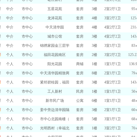
中介
市中心
五星花苑
套房
3楼
2室2厅1卫
95
中介
市中心
龙涛花苑
套房
4楼
3室2厅2卫
12
中介
市中心
中天清华园
套房
4楼
4室2厅2卫
23
中介
市中心
城市公馆
套房
3楼
4室2厅2卫
14
中介
市中心
锦绣家园金三层学
套房
3楼
3室1厅1卫
83
个人
市中心
福田花园南区
套房
2楼
3室2厅2卫
125.
个人
市中心
阳光花园
商铺
1楼
1室1厅1卫
136.
中介
市中心
中天清华园精致两
套房
8楼
2室1厅1卫
79
个人
市中心
紧邻碧桂园，福田
套房
3楼
4室2厅2卫
14
个人
市中心
工人新村
民房
1楼
1室1厅1卫
50
个人
市中心
新市民广场
公寓
6楼
1室1厅1卫
48
个人
市中心
姜中旁边清华园隔
套房
3楼
2室1厅1卫
60
个人
市中心
市中心北园南楼（
套房
5楼
3室1厅1卫
68
个人
市中心
光明西村（幸福北
套房
1楼
3室2厅1卫
70