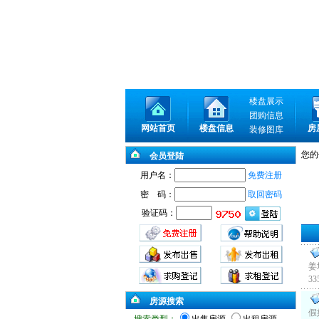
楼盘展示
团购信息
网站首页
楼盘信息
房
装修图库
您的
会员登陆
用户名：
免费注册
密 码：
取回密码
验证码：
姜
3
房源搜索
假