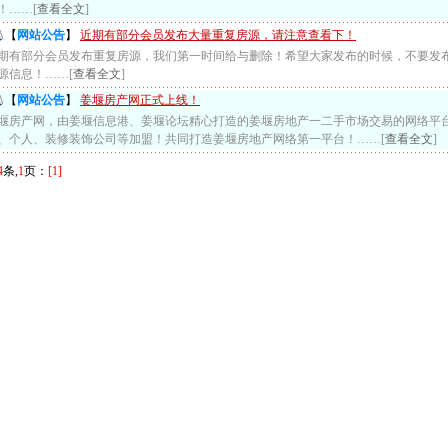
！……[
查看全文
]
【
网站公告
】
近期有部分会员发布大量重复房源，请注意查看下！
期有部分会员发布重复房源，我们第一时间给与删除！希望大家发布的时候，不要发
源信息！……[
查看全文
]
【
网站公告
】
姜堰房产网正式上线！
堰房产网，由姜堰信息港、姜堰论坛精心打造的姜堰房地产一二手市场交易的网络平
、个人、装修装饰公司等加盟！共同打造姜堰房地产网络第一平台！……[
查看全文
]
4
条,
1
页：
[1]