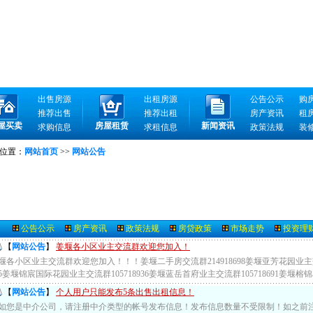
出售房源
出租房源
公告公示
购
推荐出售
推荐出租
房产资讯
租
屋买卖
房屋租赁
新闻资讯
求购信息
求租信息
政策法规
装
位置：
网站首页
>>
网站公告
公告公示
房产资讯
政策法规
房贷政策
市场走势
投资理
【
网站公告
】
姜堰各小区业主交流群欢迎您加入！
堰各小区业主交流群欢迎您加入！！！姜堰二手房交流群214918698姜堰亚芳花园业主交流群
35姜堰锦宸国际花园业主交流群105718936姜堰蓝岳首府业主交流群105718691姜堰榕
【
网站公告
】
个人用户只能发布5条出售出租信息！
如您是中介公司，请注册中介类型的帐号发布信息！发布信息数量不受限制！如之前