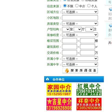
搜索类型：
出售房源
出租房源
号
信息来源：
不限
中介
个人
区域方位：
近
小区地段：
房
房屋类型：
户型结构：
室
厅
卫
姜
介
装修程度：
楼层范围：
～
楼
共
建筑面积：
～
㎡
交易价格：
～
万
所属小学：
所属中学：
合作单位