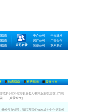
房指南
中介公司
中介建站
房指南
房产公司
广告合作
公司名录
修指南
装修公司
联系我们
财
购房指南
租房指南
装修指南
243544232姜堰名人书苑业主交流群187382
锦花……[
查看全文
]
注册帐号有错误，请联系我们修改成为中介类型帐