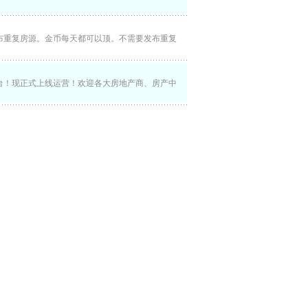
布重复房源。金币每天都可以顶。不需要发布重复
台！现正式上线运营！欢迎各大房地产商、房产中