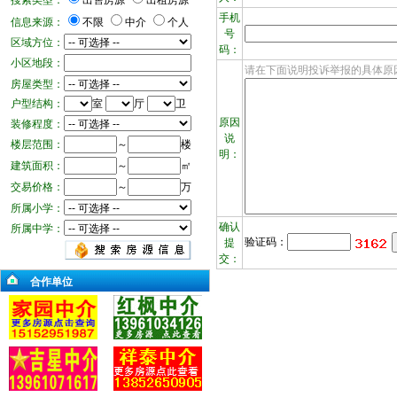
搜索类型：
出售房源
出租房源
手机
信息来源：
不限
中介
个人
号
区域方位：
码：
小区地段：
请在下面说明投诉举报的具体原
房屋类型：
户型结构：
室
厅
卫
原因
装修程度：
说
楼层范围：
～
楼
明：
建筑面积：
～
㎡
交易价格：
～
万
所属小学：
确认
所属中学：
验证码：
提
交：
合作单位