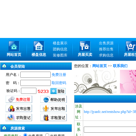
楼盘展示
出售房源
团购信息
推荐出售
网站首页
楼盘信息
房屋买卖
房屋租
装修图库
求购信息
您的位置：
网站首页
>>
联系我们
会员登陆
用户名：
免费注册
密 码：
取回密码
验证码：
涉及
网
http://jyanfc.net/rentshow.php?id=
址：
联
房源搜索
系
人：