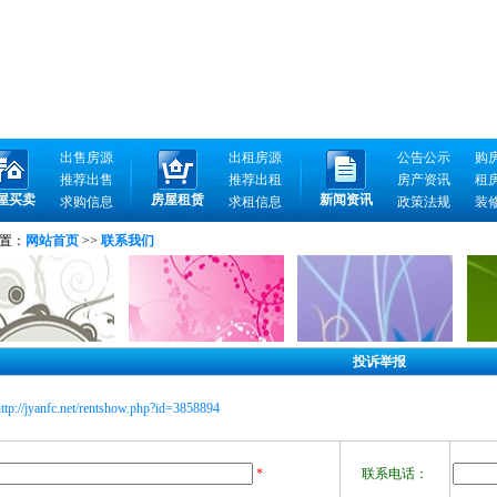
出售房源
出租房源
公告公示
购
推荐出售
推荐出租
房产资讯
租
屋买卖
房屋租赁
新闻资讯
求购信息
求租信息
政策法规
装
置：
网站首页
>>
联系我们
投诉举报
ttp://jyanfc.net/rentshow.php?id=3858894
*
联系电话：