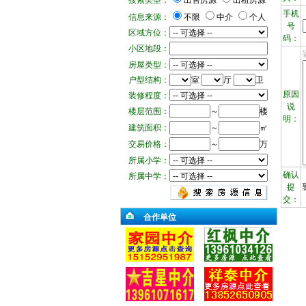
搜索类型：
出售房源
出租房源
手机
信息来源：
不限
中介
个人
号
区域方位：
码：
小区地段：
房屋类型：
户型结构：
室
厅
卫
原因
装修程度：
说
楼层范围：
～
楼
明：
建筑面积：
～
㎡
交易价格：
～
万
所属小学：
确认
所属中学：
提
交：
合作单位